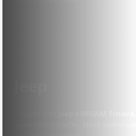
Jeep
Objavte svet
Jeep s BEGAM Trnava
legendárnej značky, ktorá stelesňuj
roadové schopnosti.