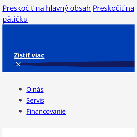
Preskočiť na hlavný obsah
Preskočiť na
pätičku
Zistiť viac
O nás
Servis
Financovanie