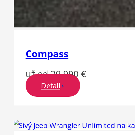
Compass
už od 29 990 €
Detail