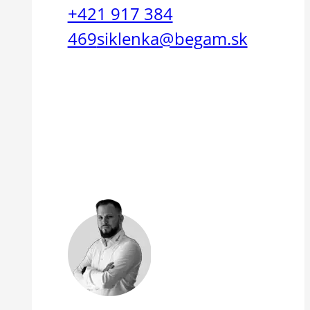
+421 917 384
469
siklenka@begam.sk