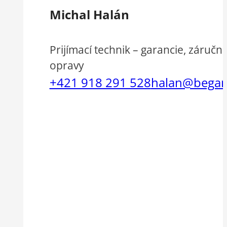
Michal Halán
Prijímací technik – garancie, záručn
opravy
+421 918 291 528
halan@begam