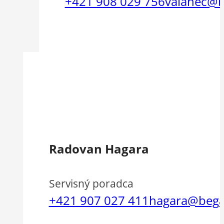
+421 908 029 756
valanec@
Radovan Hagara
Servisný poradca
+421 907 027 411
hagara@bega