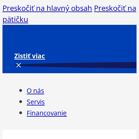
Preskočiť na hlavný obsah
Preskočiť na
pätičku
Zistiť viac
O nás
Servis
Financovanie