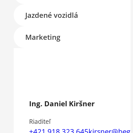
Jazdené vozidlá
Marketing
Ing. Daniel Kiršner
Riaditeľ
+421 918 323 645
kirsner@beg