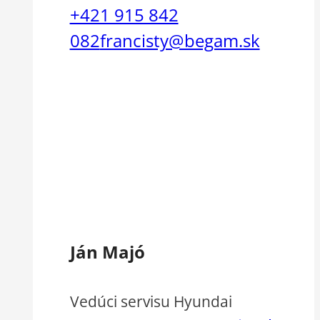
+421 915 842
082
francisty@begam.sk
Ján Majó
Vedúci servisu Hyundai