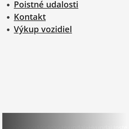
Poistné udalosti
Kontakt
Výkup vozidiel
Domov
>
Modely
>
Hyundai
>
Hyundai Inste