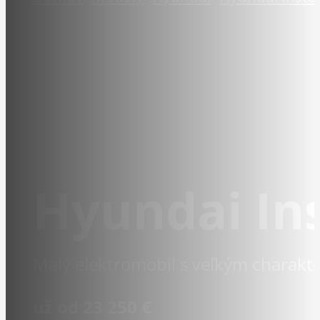
Hyundai In
Malý elektromobil s veľkým charak
už od 23 250 €