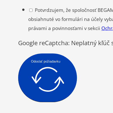
Potvrdzujem, že spoločnosť BEGAM,
obsiahnuté vo formulári na účely vyb
právami a povinnosťami v sekcii
Ochr
Google reCaptcha: Neplatný kľúč 
Odoslať požiadavku