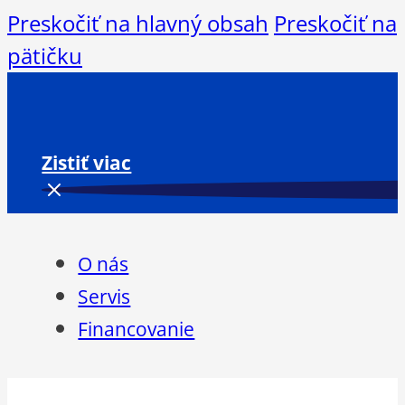
Preskočiť na hlavný obsah
Preskočiť na
pätičku
Zistiť viac
O nás
Servis
Financovanie