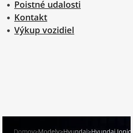
Poistné udalosti
Kontakt
Výkup vozidiel
Domov
>
Modely
>
Hyundai
>
Hyundai Ioniq