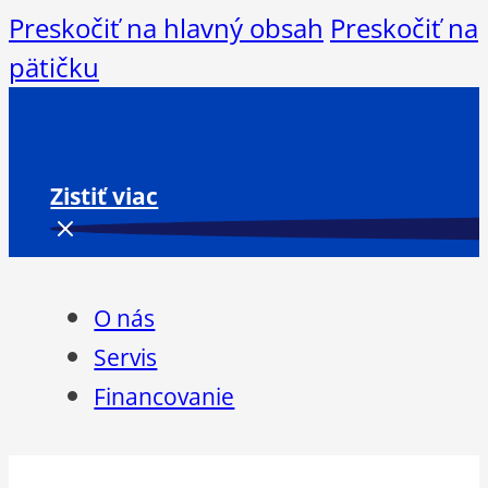
Preskočiť na hlavný obsah
Preskočiť na
pätičku
Zistiť viac
O nás
Servis
Financovanie