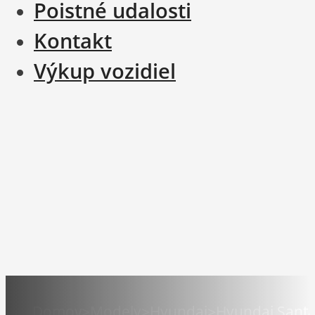
Poistné udalosti
Kontakt
Výkup vozidiel
Domov
>
Modely
>
Hyundai
>
Hyundai Santa