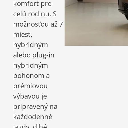
komfort pre
celú rodinu. S
možnosťou až 7
miest,
hybridným
alebo plug-in
hybridným
pohonom a
prémiovou
výbavou je
pripravený na
každodenné
jazdy, dlhé