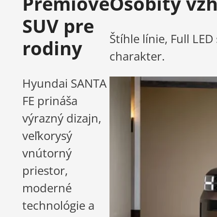
Prémiové
Osobitý vz
SUV pre
Štíhle línie, Full L
rodiny
charakter.
Hyundai SANTA
FE prináša
výrazný dizajn,
veľkorysý
vnútorný
priestor,
moderné
technológie a