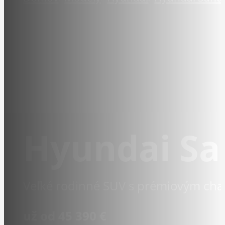
Hyundai Sa
Veľké rodinné SUV s prémiovým ch
už od 45 390 €