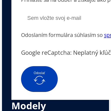
Odoslaním formulára súhlasím so
sp
Google reCaptcha: Neplatný kľúč
Odoslať
Modely