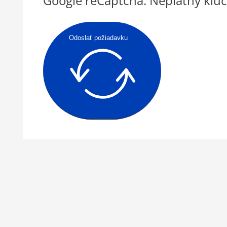
Google reCaptcha: Neplatný kľúč
Odoslať požiadavku