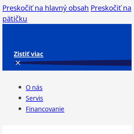
Preskočiť na hlavný obsah
Preskočiť na
pätičku
Zistiť viac
O nás
Servis
Financovanie