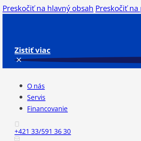
Preskočiť na hlavný obsah
Preskočiť na
Zistiť viac
O nás
Servis
Financovanie
+421 33/591 36 30