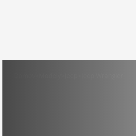
Domov
>
Modely
>
Jeep
>
Jeep Wrangler