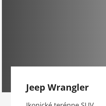
Jeep Wrangler
Ikonické terénne SUV