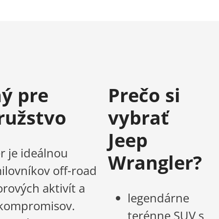
ý pre
Prečo si
ružstvo
vybrať
Jeep
r je ideálnou
Wrangler?
ilovníkov off-road
rových aktivít a
legendárne
 kompromisov.
terénne SUV s