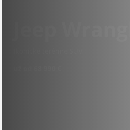
Jeep Wrang
Ikonické terénne SUV
už od 68 990 €