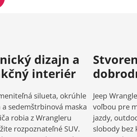
nický dizajn a
Stvoren
kčný interiér
dobrod
eniteľná silueta, okrúhle
Jeep Wrangle
á a sedemštrbinová maska
voľbou pre m
iča robia z Wrangleru
jazdy, outdoo
ite rozpoznateľné SUV.
slobody bez