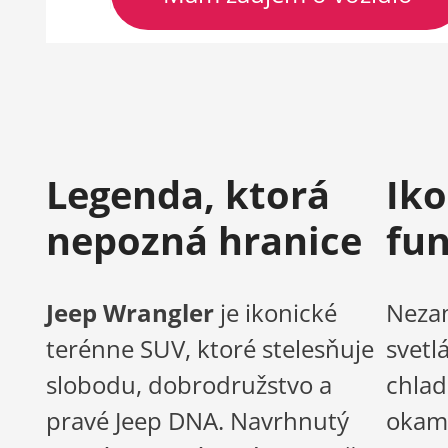
Legenda, ktorá
Iko
nepozná hranice
fun
Jeep Wrangler
je ikonické
Nezam
terénne SUV, ktoré stelesňuje
svetl
slobodu, dobrodružstvo a
chlad
pravé Jeep DNA. Navrhnutý
okamž