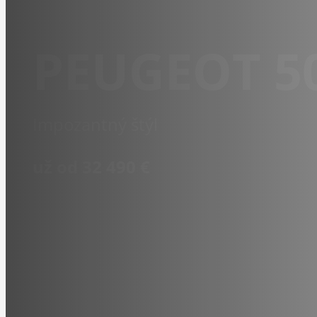
PEUGEOT 5
Impozantný štýl
už od 32 490 €