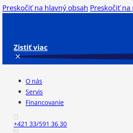
Preskočiť na hlavný obsah
Preskočiť na
Zistiť viac
O nás
Servis
Financovanie
+421 33/591 36 30