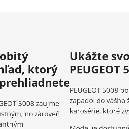
obitý
Ukážte svo
hľad, ktorý
PEUGEOT 5
prehliadnete
PEUGEOT 5008 ponú
zapadol do vášho ž
GEOT 5008 zaujme
karosérie, ktoré z
stným, no zároveň
gantným
Model je dostupný