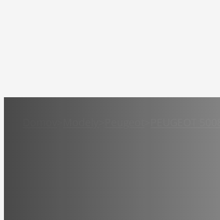
Domov
>
Modely
>
Peugeot
>
PEUGEOT 500