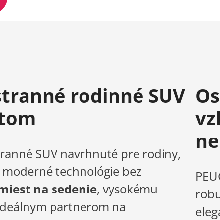
stranné rodinné SUV
Os
rtom
vz
ne
stranné SUV navrhnuté pre rodiny,
 a moderné technológie bez
PEU
 miest na sedenie
, vysokému
robu
 ideálnym partnerom na
ele