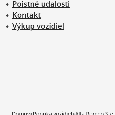
Poistné udalosti
Kontakt
Výkup vozidiel
Domov
>
Ponuka vozidiel
>
Alfa Romeo Stel