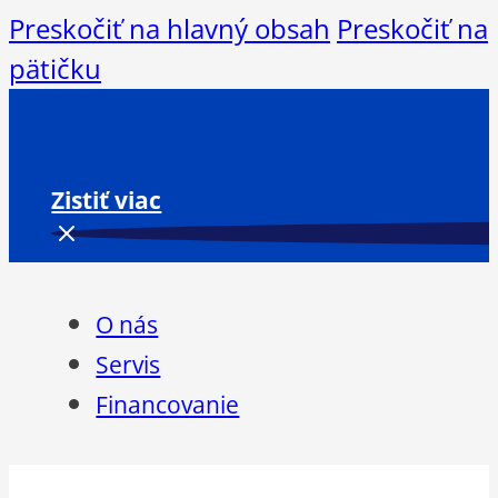
Preskočiť na hlavný obsah
Preskočiť na
pätičku
Zistiť viac
O nás
Servis
Financovanie