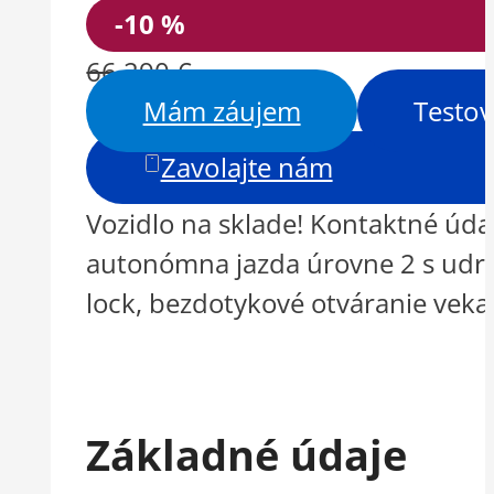
-10 %
66 290 €
Mám záujem
Testov
Zavolajte nám
Vozidlo na sklade! Kontaktné úd
autonómna jazda úrovne 2 s udrži
lock, bezdotykové otváranie veka
Základné údaje