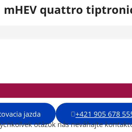
I mHEV quattro tiptroni
tovacia jazda
+421 905 678 55
kýchkoľvek otázok nás neváhajte kontakt