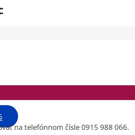
c
5
ovať na telefónnom čísle 0915 988 066.