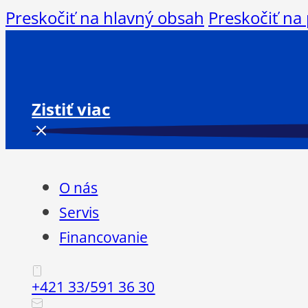
Preskočiť na hlavný obsah
Preskočiť na
Zistiť viac
O nás
Servis
Financovanie
+421 33/591 36 30