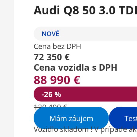
Audi Q8 50 3.0 TD
NOVÉ
Cena bez DPH
72 350 €
Cena vozidla s DPH
88 990 €
-26 %
120 490 €
Mám záujem
Tes
Vozidlo skladom ! V prípade a