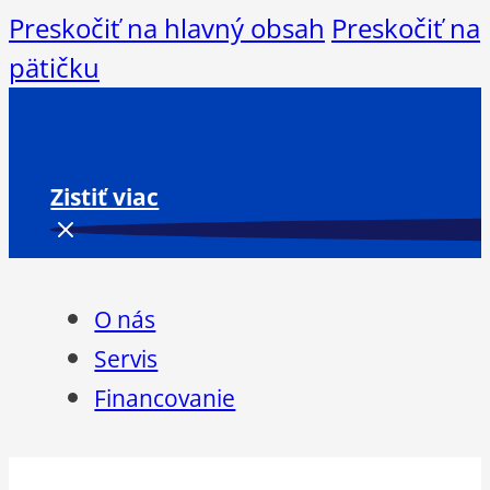
Preskočiť na hlavný obsah
Preskočiť na
pätičku
Zistiť viac
O nás
Servis
Financovanie