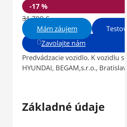
-17 %
31 780 €
Mám záujem
Testov
Zavolajte nám
Predvádzacie vozidlo. K vozidlu 
HYUNDAI, BEGAM,s.r.o., Bratisl
Základné údaje