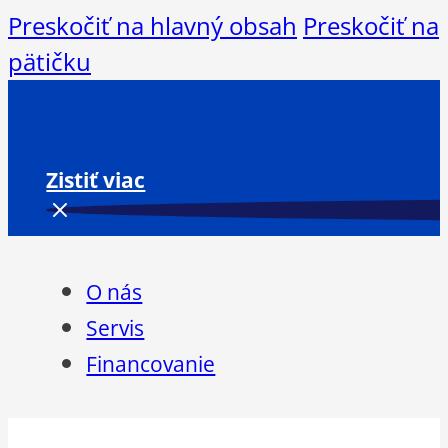
Preskočiť na hlavný obsah
Preskočiť na
pätičku
Zistiť viac
O nás
Servis
Financovanie