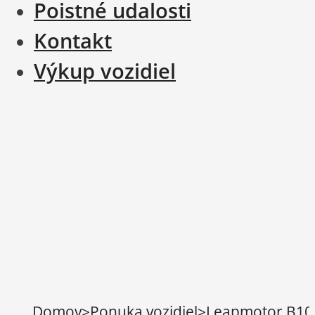
Poistné udalosti
Kontakt
Výkup vozidiel
Domov
>
Ponuka vozidiel
>
Leapmotor B10 