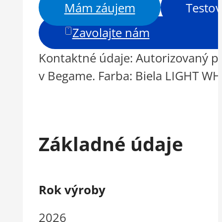
Mám záujem
Testov
Zavolajte nám
Kontaktné údaje: Autorizovaný pr
v Begame. Farba: Biela LIGHT WHI
Základné údaje
Rok výroby
2026