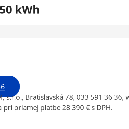
k 50 kWh
36
, s.r.o., Bratislavská 78, 033 591 36 3
 pri priamej platbe 28 390 € s DPH.