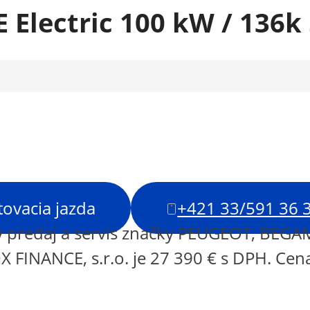
 Electric 100 kW / 136
tovacia jazda
+421 33/591 36 
 predaj a servis značky PEUGEOT, BEGAM
 FINANCE, s.r.o. je 27 390 € s DPH. Cena