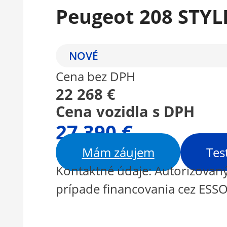
Peugeot 208 STYLE
NOVÉ
Cena bez DPH
22 268 €
Cena vozidla s DPH
27 390 €
Mám záujem
Tes
Kontaktné údaje: Autorizovaný
prípade financovania cez ESSOX