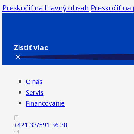
Preskočiť na hlavný obsah
Preskočiť na 
Zistiť viac
O nás
Servis
Financovanie
+421 33/591 36 30