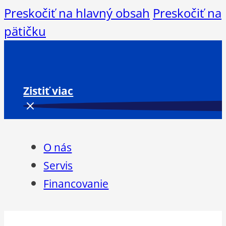
Preskočiť na hlavný obsah
Preskočiť na
pätičku
Zistiť viac
O nás
Servis
Financovanie