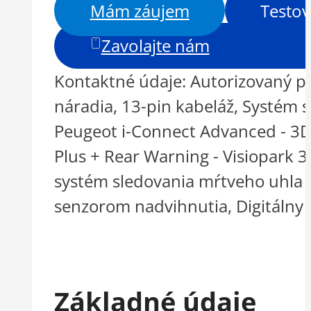
Mám záujem
Testov
Zavolajte nám
Kontaktné údaje: Autorizovaný pr
náradia, 13-pin kabeláž, Systém 
Peugeot i-Connect Advanced - 3D 
Plus + Rear Warning - Visiopark 
systém sledovania mŕtveho uhla (s
senzorom nadvihnutia, Digitálny 
Základné údaje