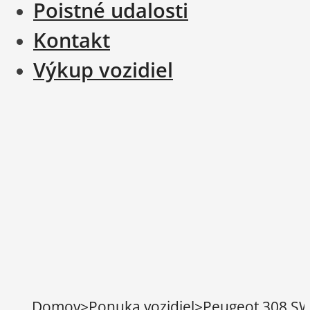
Poistné udalosti
Kontakt
Výkup vozidiel
Domov
>
Ponuka vozidiel
>
Peugeot 308 SW