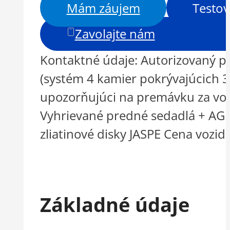
Mám záujem
Testov
Zavolajte nám
Kontaktné údaje: Autorizovaný pr
(systém 4 kamier pokrývajúcich 3
upozorňujúci na premávku za vozi
Vyhrievané predné sedadlá + AGR 
zliatinové disky JASPE Cena vozid
Základné údaje