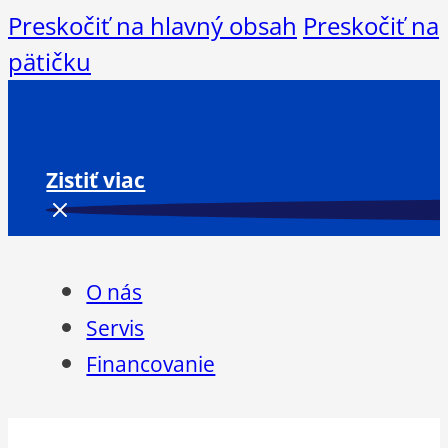
Preskočiť na hlavný obsah
Preskočiť na
pätičku
Zistiť viac
O nás
Servis
Financovanie