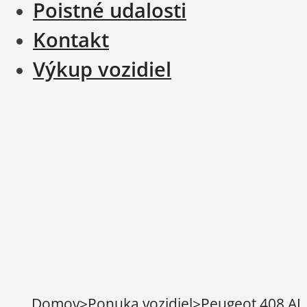
Poistné udalosti
Kontakt
Výkup vozidiel
Domov
>
Ponuka vozidiel
>
Peugeot 408 AL