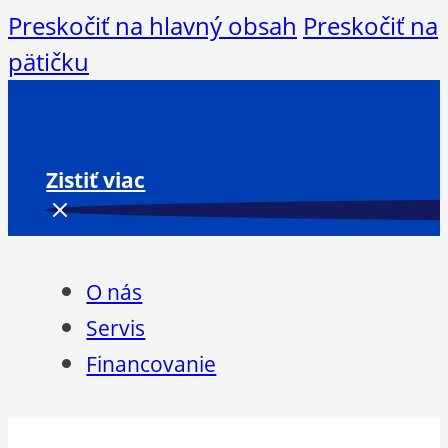
Preskočiť na hlavný obsah
Preskočiť na
pätičku
Zistiť viac
O nás
Servis
Financovanie