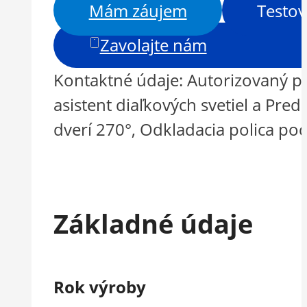
Mám záujem
Testov
Zavolajte nám
Kontaktné údaje: Autorizovaný pr
asistent diaľkových svetiel a Pr
dverí 270°, Odkladacia polica po
Základné údaje
Rok výroby