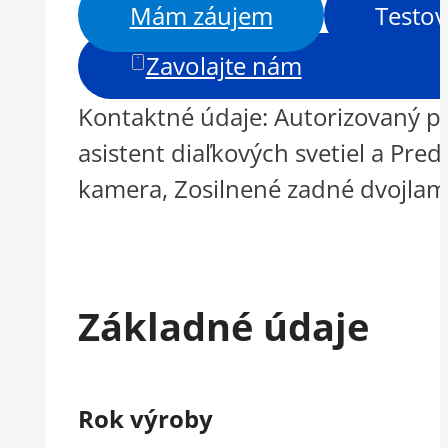
Mám záujem
Testov
Zavolajte nám
Kontaktné údaje: Autorizovaný p
asistent diaľkových svetiel a Pr
kamera, Zosilnené zadné dvojlam
Základné údaje
Rok výroby