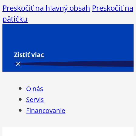
Preskočiť na hlavný obsah
Preskočiť na
pätičku
Zistiť viac
O nás
Servis
Financovanie