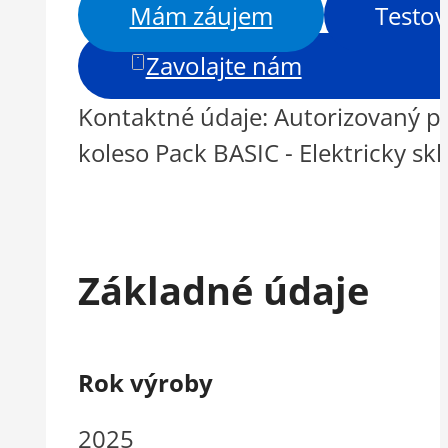
Mám záujem
Testov
Zavolajte nám
Kontaktné údaje: Autorizovaný p
koleso Pack BASIC - Elektricky s
Základné údaje
Rok výroby
2025