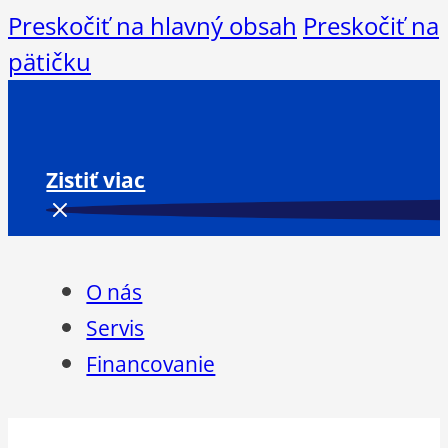
Preskočiť na hlavný obsah
Preskočiť na
pätičku
Zistiť viac
O nás
Servis
Financovanie