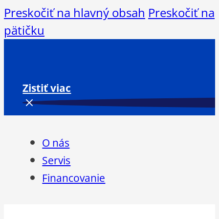
Preskočiť na hlavný obsah
Preskočiť na
pätičku
Zistiť viac
O nás
Servis
Financovanie