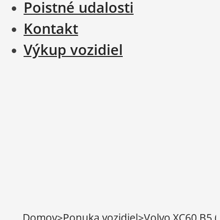
Poistné udalosti
Kontakt
Výkup vozidiel
Domov
>
Ponuka vozidiel
>
Volvo XC60 B5 