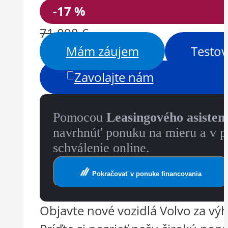
-17 %
71 098 €
Mám záujem
Testov
Zavolajte nám
Pomocou
Leasingového asisten
navrhnúť ponuku na mieru a v p
schválenie online.
Pokračovať v ponuke financovania
Objavte nové vozidlá Volvo za výh