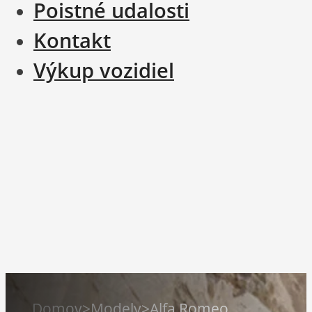
Poistné udalosti
Kontakt
Výkup vozidiel
Domov
>
Modely
>
Alfa Romeo