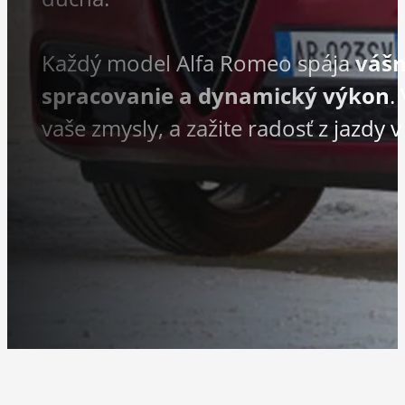
Každý model Alfa Romeo spája
vášn
spracovanie a dynamický výkon
.
vaše zmysly, a zažite radosť z jazdy v