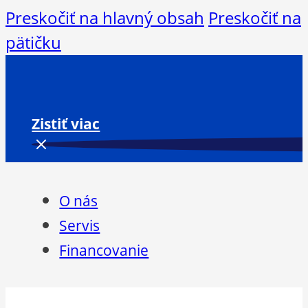
Preskočiť na hlavný obsah
Preskočiť na
pätičku
Zistiť viac
O nás
Servis
Financovanie