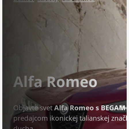
Alfa Romeo
Objavte svet
Alfa Romeo s BEGAM 
predajcom ikonickej talianskej znač
ducha.