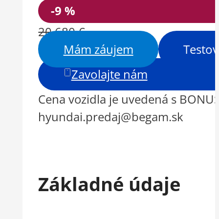
-9 %
20 680 €
Mám záujem
Testov
Zavolajte nám
Cena vozidla je uvedená s BONUS
hyundai.predaj@begam.sk
Základné údaje