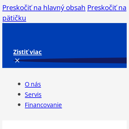
Preskočiť na hlavný obsah
Preskočiť na
pätičku
Zistiť viac
O nás
Servis
Financovanie