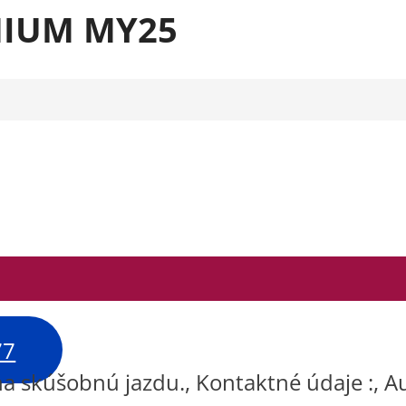
EMIUM MY25
77
na skúšobnú jazdu., Kontaktné údaje :, A