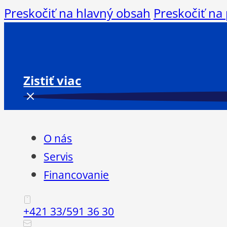
Preskočiť na hlavný obsah
Preskočiť na
Zistiť viac
O nás
Servis
Financovanie
+421 33/591 36 30