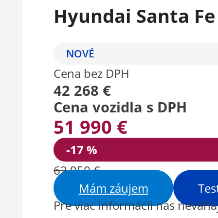
Hyundai Santa F
NOVÉ
Cena bez DPH
42 268 €
Cena vozidla s DPH
51 990 €
-17 %
62 950 €
Mám záujem
Tes
Pre viac informácii nás neváh