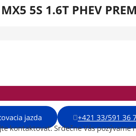
e MX5 5S 1.6T PHEV PR
tovacia jazda
+421 33/591 36 
ajte kontaktovať. Srdečne Vás pozývame 