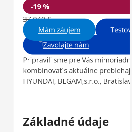
-19 %
37 940 €
Mám záujem
Testov
Zavolajte nám
Pripravili sme pre Vás mimoriadnu
kombinovať s aktuálne prebiehajú
HYUNDAI, BEGAM,s.r.o., Bratisl
Základné údaje