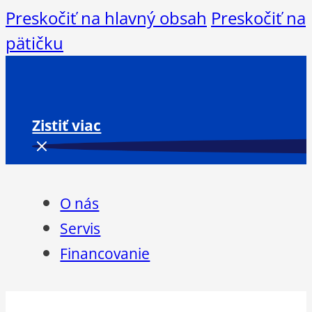
Preskočiť na hlavný obsah
Preskočiť na
pätičku
Zistiť viac
O nás
Servis
Financovanie