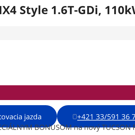
X4 Style 1.6T-GDi, 110
tovacia jazda
+421 33/591 36 
PECIÁLNYM BONUSOM na nový TUCSON FL 5 7