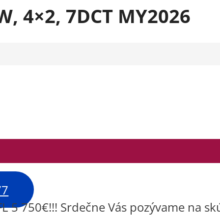
kW, 4×2, 7DCT MY2026
77
50€!!! Srdečne Vás pozývame na skúšobn