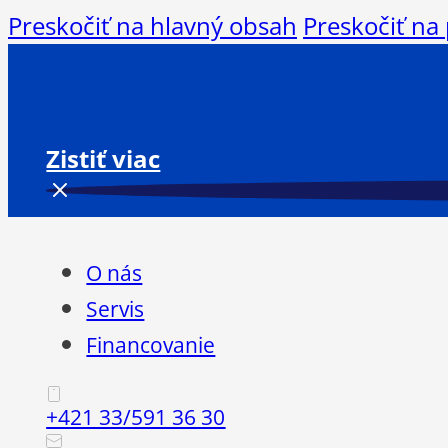
Preskočiť na hlavný obsah
Preskočiť na
Zistiť viac
O nás
Servis
Financovanie
+421 33/591 36 30