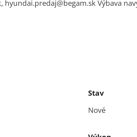
 hyundai.predaj@begam.sk Výbava navyše 
Stav
Nové
Výkon