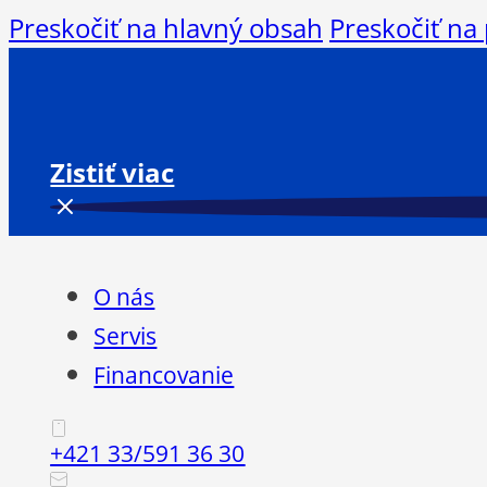
Preskočiť na hlavný obsah
Preskočiť na
Zistiť viac
O nás
Servis
Financovanie
+421 33/591 36 30