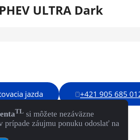
) PHEV ULTRA Dark
tovacia jazda
+421 905 685 01
TL
tenta
si môžete nezáväzne
v prípade záujmu ponuku odoslať na