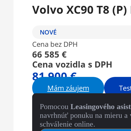
Volvo XC90 T8 (P
NOVÉ
Cena bez DPH
66 585 €
Cena vozidla s DPH
81 900 €
Mám záujem
Tes
Pomocou
Leasingového asis
navrhnúť ponuku na mieru a 
schválenie online.